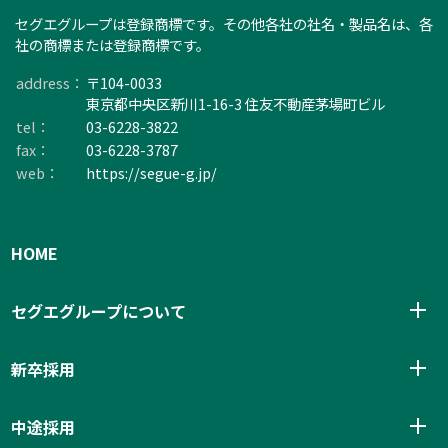
セグエグループは登録商標です。その他各社の社名・製品名は、各
社の商標または登録商標です。
address：
〒104-0033
東京都中央区新川1-16-3 住友不動産茅場町ビル
tel：
03-6228-3822
fax：
03-6228-3787
web：
https://segue-g.jp/
HOME
メ
セグエグループについて
ニ
を
メ
新卒採用
開
ニ
閉
を
メ
す
中途採用
開
ニ
る