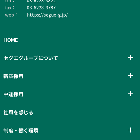
tel：
03-6228-3822
fax：
03-6228-3787
web：
https://segue-g.jp/
HOME
メ
セグエグループについて
ニ
を
メ
新卒採用
開
ニ
閉
を
メ
す
中途採用
開
ニ
る
閉
を
す
社風を感じる
開
る
閉
メ
す
制度・働く環境
ニ
る